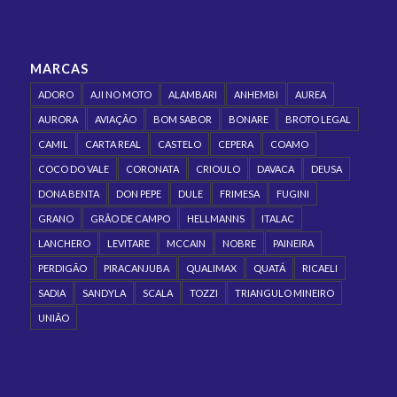
MARCAS
ADORO
AJI NO MOTO
ALAMBARI
ANHEMBI
AUREA
AURORA
AVIAÇÃO
BOM SABOR
BONARE
BROTO LEGAL
CAMIL
CARTA REAL
CASTELO
CEPERA
COAMO
COCO DO VALE
CORONATA
CRIOULO
DAVACA
DEUSA
DONA BENTA
DON PEPE
DULE
FRIMESA
FUGINI
GRANO
GRÃO DE CAMPO
HELLMANNS
ITALAC
LANCHERO
LEVITARE
MCCAIN
NOBRE
PAINEIRA
PERDIGÃO
PIRACANJUBA
QUALIMAX
QUATÁ
RICAELI
SADIA
SANDYLA
SCALA
TOZZI
TRIANGULO MINEIRO
UNIÃO