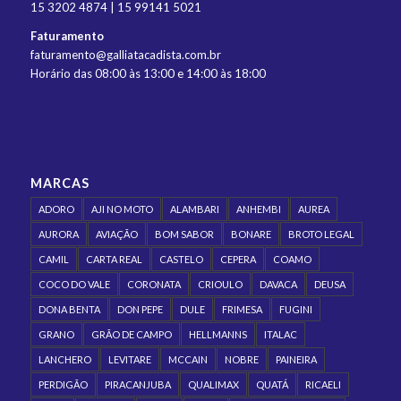
15 3202 4874 | 15 99141 5021
Faturamento
faturamento@galliatacadista.com.br
Horário das 08:00 às 13:00 e 14:00 às 18:00
MARCAS
ADORO
AJI NO MOTO
ALAMBARI
ANHEMBI
AUREA
AURORA
AVIAÇÃO
BOM SABOR
BONARE
BROTO LEGAL
CAMIL
CARTA REAL
CASTELO
CEPERA
COAMO
COCO DO VALE
CORONATA
CRIOULO
DAVACA
DEUSA
DONA BENTA
DON PEPE
DULE
FRIMESA
FUGINI
GRANO
GRÃO DE CAMPO
HELLMANNS
ITALAC
LANCHERO
LEVITARE
MCCAIN
NOBRE
PAINEIRA
PERDIGÃO
PIRACANJUBA
QUALIMAX
QUATÁ
RICAELI